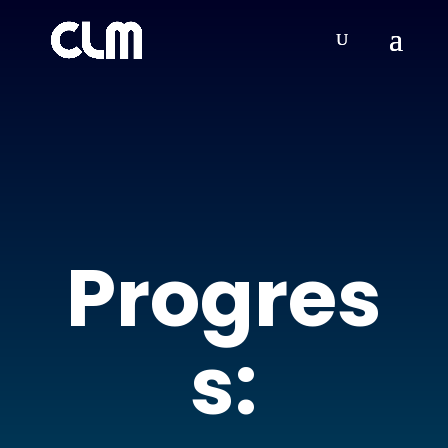
Progres
s: