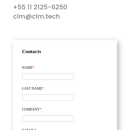
+55 11 2125-6250
clm@clm.tech
Contacts
NAME
*
LAST NAME
*
COMPANY
*