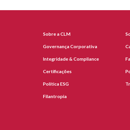
Sobre a CLM
S
Governança Corporativa
C
Integridade & Compliance
F
Certificações
Po
Política ESG
T
Filantropia