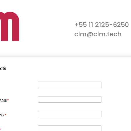
+55 11 2125-6250
clm@clm.tech
cts
NAME
*
NY
*
*