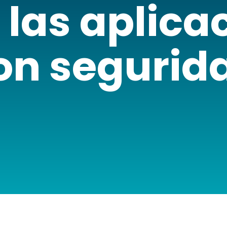
 las aplica
on segurid