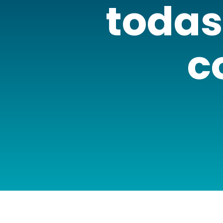
todas
c