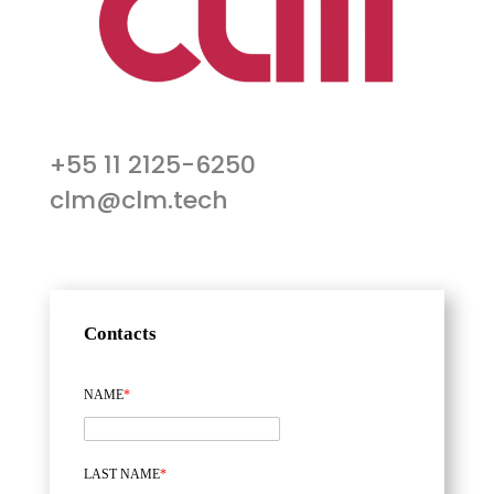
+55 11 2125-6250
clm@clm.tech
Contacts
NAME
*
LAST NAME
*