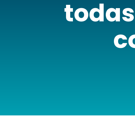
todas
c