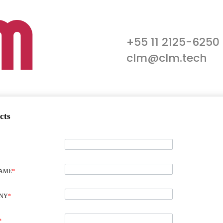
+55 11 2125-6250
clm@clm.tech
cts
NAME
*
NY
*
*