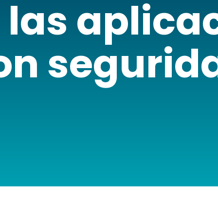
 las aplica
on segurid