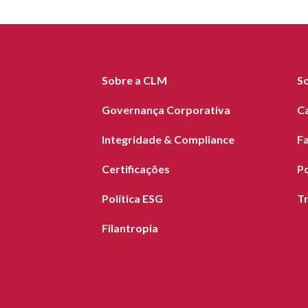
Sobre a CLM
S
Governança Corporativa
C
Integridade & Compliance
F
Certificações
Po
Política ESG
T
Filantropia