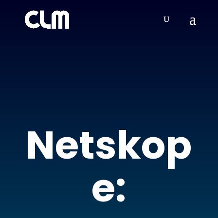
Netskop
e: