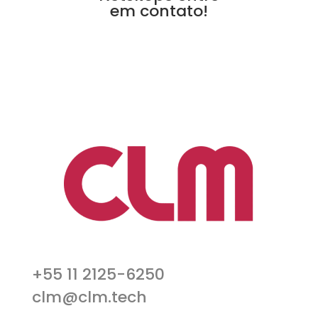
em contato!
+55 11 2125-6250
clm@clm.tech