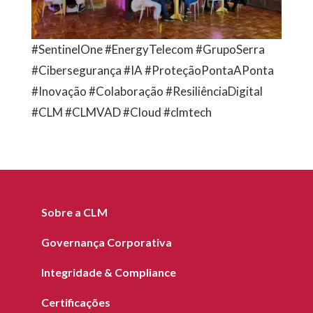
#SentinelOne #EnergyTelecom #GrupoSerra
#Cibersegurança #IA #ProteçãoPontaAPonta
#Inovação #Colaboração #ResiliênciaDigital
#CLM #CLMVAD #Cloud #clmtech
Sobre a CLM
Governança Corporativa
Integridade & Compliance
Certificações